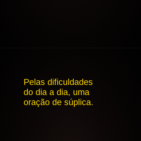
Pelas dificuldades
do dia a dia, uma
oração de súplica.