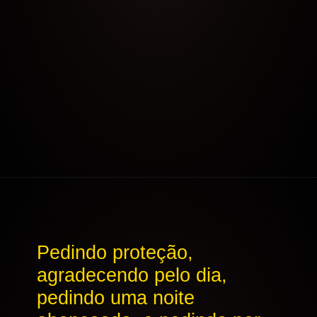
Opening
https://aoracao.com.br/oracao-da-meia-noite/
Pedindo proteção,
agradecendo pelo dia,
pedindo uma noite