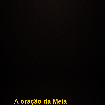
Opening
https://aoracao.com.br/oracao-da-meia-noite/
A oração da Meia