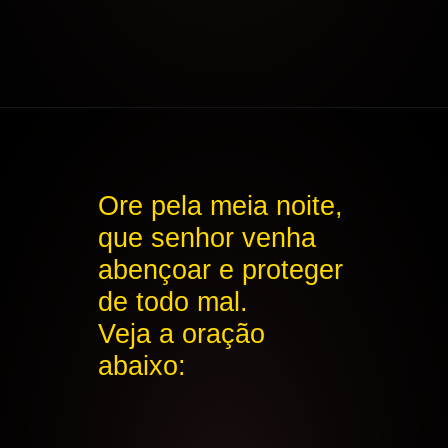
Ore pela meia noite,
que senhor venha
abençoar e proteger
de todo mal.
Veja a oração
abaixo: