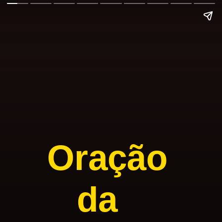
Oração
da