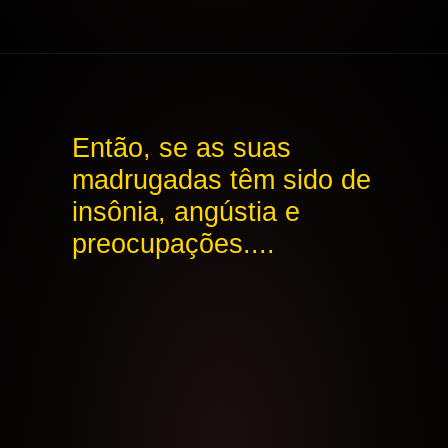
Opening
https://aoracao.com.br/oracao-da-meia-noite/
Então, se as suas
madrugadas têm sido de
insônia, angústia e
preocupações....