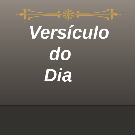
Versícul
do
Dia