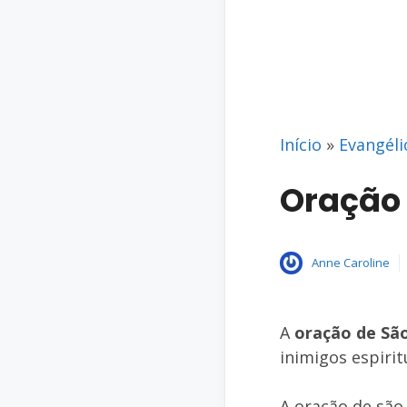
Início
»
Evangéli
Oração 
Anne Caroline
A
oração de São
inimigos espiritu
A oração de são 