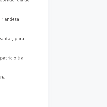
 irlandesa
vantar, para
patrício é a
rá.