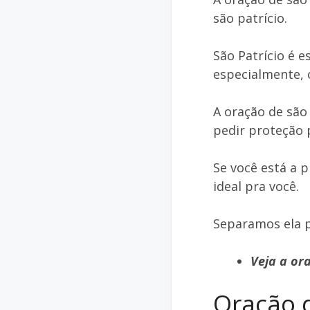
são patrício.
São Patrício é e
especialmente, o
A oração de são 
pedir proteção 
Se você está a 
ideal pra você.
Separamos ela 
Veja a or
Oração d