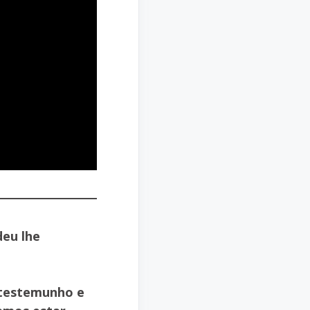
deu lhe
 testemunho e