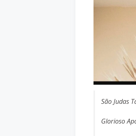
São Judas T
Glorioso Apó