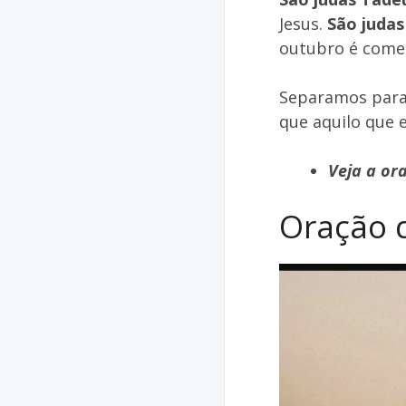
Jesus.
São juda
outubro é come
Separamos para
que aquilo que e
Veja a or
Oração 