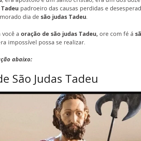
s Tadeu
padroeiro das causas perdidas e desesperada
morado dia de
são judas Tadeu
.
 você a
oração de são judas Tadeu,
ore com fé á
s
ra impossível possa se realizar.
ação abaixo:
de São Judas Tadeu