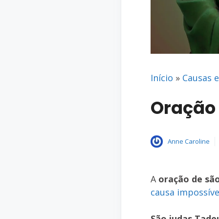
Início
»
Causas e
Oração 
Anne Caroline
A
oração de sã
c
ausa impossíve
São judas Tade