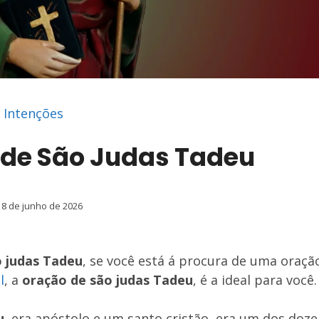
 Intenções
de São Judas Tadeu
8 de junho de 2026
o judas Tadeu
, se você está á procura de uma oraç
l
, a
oração de são judas Tadeu
, é a ideal para você.
u
, era apóstolo e um santo cristão, era um dos doz