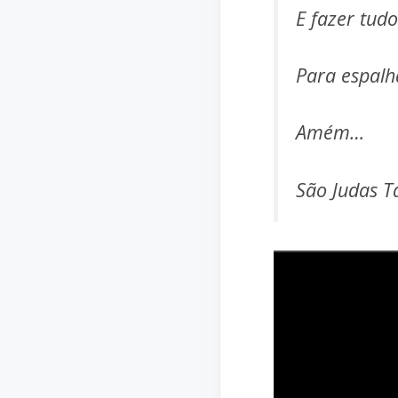
E fazer tud
Para espalh
Amém…
São Judas T