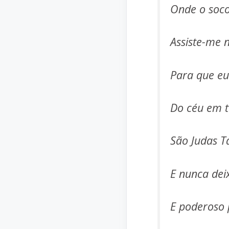
Onde o soco
Assiste-me 
Para que eu
Do céu em t
São Judas T
E nunca dei
E poderoso 